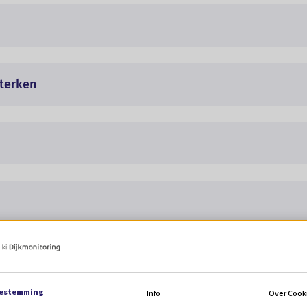
sterken
estemming
Info
Over Cook